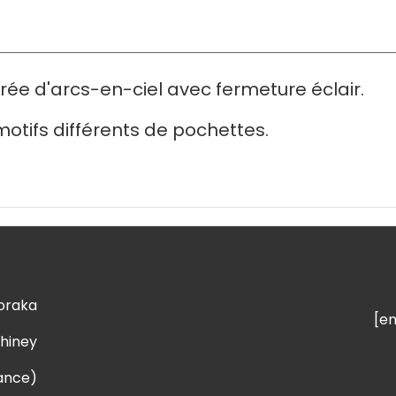
rée d'arcs-en-ciel avec fermeture éclair.
 motifs différents de pochettes.
loraka
[e
Chiney
rance)